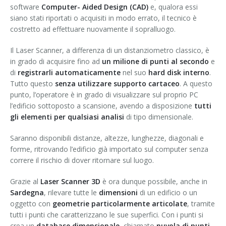
software
Computer- Aided Design (CAD)
e, qualora essi
siano stati riportati o acquisiti in modo errato, il tecnico è
costretto ad effettuare nuovamente il sopralluogo.
Il Laser Scanner, a differenza di un distanziometro classico, è
in grado di acquisire fino ad
un milione di punti al secondo
e
di
registrarli automaticamente
nel suo
hard disk interno
.
Tutto questo
senza utilizzare supporto cartaceo
. A questo
punto, l’operatore è in grado di visualizzare sul proprio PC
l’edificio sottoposto a scansione, avendo a disposizione
tutti
gli elementi per qualsiasi analisi
di tipo dimensionale.
Saranno disponibili distanze, altezze, lunghezze, diagonali e
forme, ritrovando l’edificio già importato sul computer senza
correre il rischio di dover ritornare sul luogo.
Grazie al
Laser Scanner 3D
è ora dunque possibile, anche in
Sardegna
, rilevare tutte le
dimensioni
di un edificio o un
oggetto con
geometrie particolarmente articolate
, tramite
tutti i punti che caratterizzano le sue superfici. Con i punti si
crea un
database dimensionale
, chiamato
nuvola di punti
,