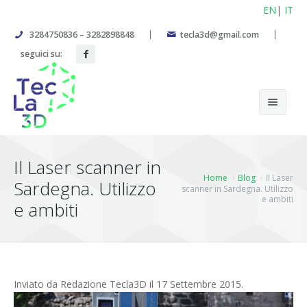
EN
IT
|
|
3284750836 – 3282898848
tecla3d@gmail.com
seguici su:
Servizi
Il Laser scanner in
Home
Blog
Il Laser
Tecnologia
Rilievo Architettonico, Industriale e Ambientale
Sardegna. Utilizzo
scanner in Sardegna. Utilizzo
e ambiti
e ambiti
Lavori e casi di studio
Fotogrammetria Architettonica
Partner
Monitoraggi
Dove operiamo
Rilievo Stato Avanzamento Lavori
Inviato da
Redazione Tecla3D
il 17 Settembre 2015.
Blog
Rilievo stato dei luoghi