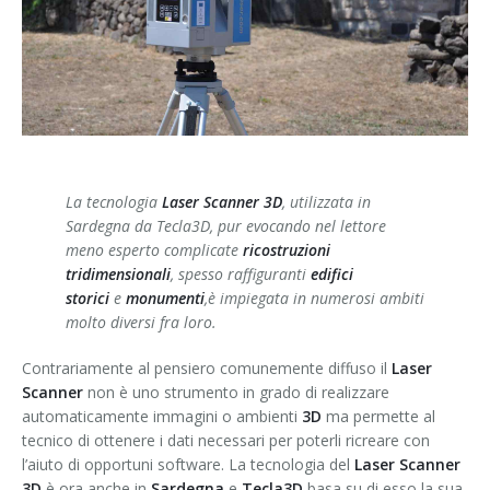
Contatti
Impianti industriali e produttivi
La tecnologia
Laser Scanner 3D
, utilizzata in
Sardegna da Tecla3D, pur evocando nel lettore
meno esperto complicate
ricostruzioni
tridimensionali
, spesso raffiguranti
edifici
storici
e
monumenti
,è impiegata in numerosi ambiti
molto diversi fra loro.
Contrariamente al pensiero comunemente diffuso il
Laser
Scanner
non è uno strumento in grado di realizzare
automaticamente immagini o ambienti
3D
ma permette al
tecnico di ottenere i dati necessari per poterli ricreare con
l’aiuto di opportuni software. La tecnologia del
Laser Scanner
3D
è ora anche in
Sardegna
e
Tecla3D
basa su di esso la sua