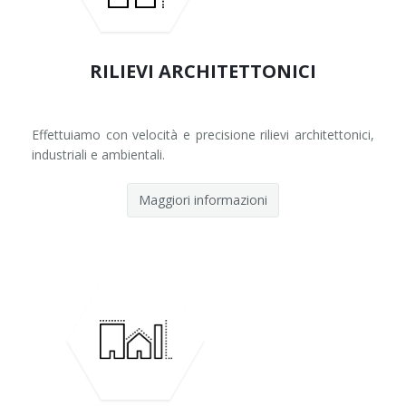
Contatti
Impianti industriali e produttivi
RILIEVI ARCHITETTONICI
Effettuiamo con velocità e precisione rilievi architettonici,
industriali e ambientali.
Maggiori informazioni