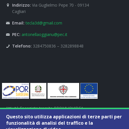
Indirizzo:
Via Guglielmo Pepe 70 - 09134
Cagliari
Email:
tecla3d@gmail.com
PEC:
antonellaoggianu@pec.it
Telefono:
3284750836 – 3282898848
Attività finanziata tramite PROMUOVIDEA
POR FSE SARDEGNA 2007-2013
Questo sito utilizza applicazioni di terze parti per
ASSE II-AZ.E1.1-E.3.1 - CUP B24E14001260007
funzionalità di analisi del traffico e la