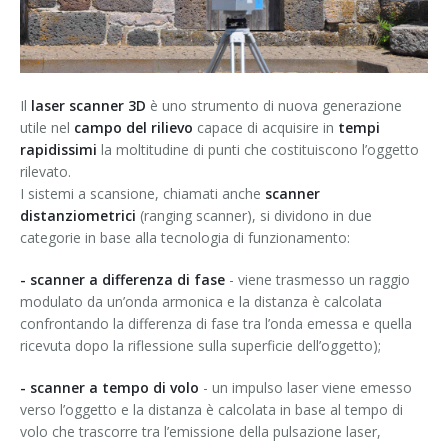
Contatti
Impianti industriali e produttivi
Il
laser scanner 3D
è uno strumento di nuova generazione
utile nel
campo del rilievo
capace di acquisire in
tempi
rapidissimi
la moltitudine di punti che costituiscono l’oggetto
rilevato.
I sistemi a scansione, chiamati anche
scanner
distanziometrici
(ranging scanner), si dividono in due
categorie in base alla tecnologia di funzionamento:
- scanner a differenza di fase
- viene trasmesso un raggio
modulato da un’onda armonica e la distanza è calcolata
confrontando la differenza di fase tra l’onda emessa e quella
ricevuta dopo la riflessione sulla superficie dell’oggetto);
- scanner a tempo di volo
- un impulso laser viene emesso
verso l’oggetto e la distanza è calcolata in base al tempo di
volo che trascorre tra l’emissione della pulsazione laser,